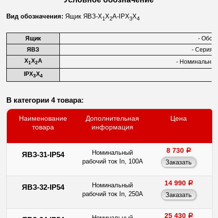
Вид обозначения:
Ящик ЯВЗ-Х
Х
А-IPХ
Х
1
2
3
4
Ящик
- Обоз
ЯВЗ
- Серия (
Х
Х
А
- Номинальный 
1
2
IPX
X
3
4
В категории 4 товара:
Наименование
Дополнительная
Цена
товара
информация
8 730
a
Номинальный
ЯВЗ-31-IP54
рабочий ток In, 100А
14 990
a
Номинальный
ЯВЗ-32-IP54
рабочий ток In, 250А
25 430
a
Номинальный