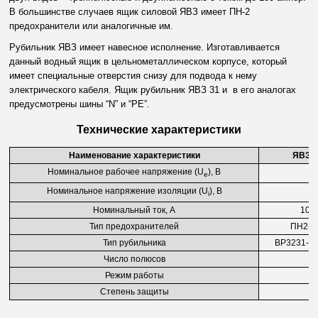
В большинстве случаев ящик силовой ЯВЗ имеет ПН-2
предохранители или аналогичные им.
Рубильник ЯВЗ имеет навесное исполнение. Изготавливается
данный водный ящик в цельнометаллическом корпусе, который
имеет специальные отверстия снизу для подвода к нему
электрического кабеля. Ящик рубильник ЯВЗ 31 и в его аналогах
предусмотрены шины “
N
” и “
PE
”.
Технические характеристики
Наименование характеристики
ЯВЗ-
Номинальное рабочее напряжение (U
), В
e
Номинальное напряжение изоляции (U
), В
i
Номинальный ток, А
100
Тип предохранителей
ПН2-1
Тип рубильника
ВР3231-В
Число полюсов
Режим работы
Степень защиты