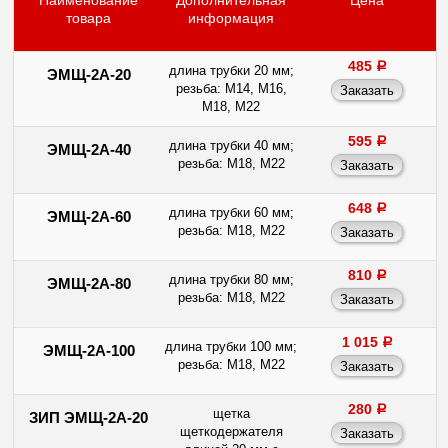
Наименование
Дополнительная
Цена
товара
информация
485
a
длина трубки 20 мм;
ЭМЩ-2А-20
резьба: М14, М16,
М18, М22
595
a
длина трубки 40 мм;
ЭМЩ-2А-40
резьба: М18, М22
648
a
длина трубки 60 мм;
ЭМЩ-2А-60
резьба: М18, М22
810
a
длина трубки 80 мм;
ЭМЩ-2А-80
резьба: М18, М22
1 015
a
длина трубки 100 мм;
ЭМЩ-2А-100
резьба: М18, М22
280
a
щетка
ЗИП ЭМЩ-2А-20
щеткодержателя