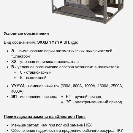
Условные обозначения
Вид обозначения:
ЭXXВ YYYYА ЭП
, где:
Э
- наименование серии автоматических выключателей
"Электрон"
XX
- уловная величина выключателя
В -
условное обозначение способа установки выключателя
С - стационарный;
В - выдвижной;
YYYYА
- номинальный ток (630А, 800А, 1000А, 1600А, 2500А,
4000А)
ЭП
- исполнение привода
РП - ручной привод;
ЭП - электромагнитный привод.
Преимущества замены на «Электрон Про»
Меньше затрат, чем при полной замене НКУ.
Обеспечение надежности и продление рабочего ресурса НКУ.