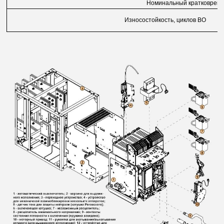
Номинальный кратковремен
Износостойкость, циклов ВО