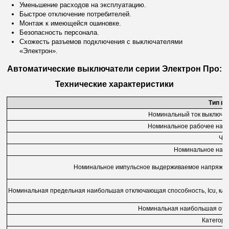
Уменьшение расходов на эксплуатацию.
Быстрое отключение потребителей.
Монтаж к имеющейся ошиновке.
Безопасность персонала.
Схожесть разъемов подключения с выключателями
«Электрон».
Автоматические выключатели серии Электрон Про:
Технические характеристики
Тип в
Номинальный ток выключате
Номинальное рабочее напр
Час
Номинальное напр
Номинальное импульсное выдерживаемое напряжени
Номинальная предельная наибольшая отключающая способность, Icu, кА 
Номинальная наибольшая отклю
Категор