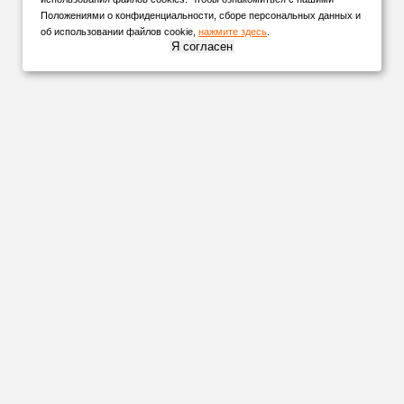
Положениями о конфиденциальности, сборе персональных данных и
об использовании файлов cookie,
нажмите здесь
.
Я согласен
НАШИ
ПАРТНЕРЫ
Организуем
доставку
в любую точку России и СНГ удобной для
вас транспортной компанией!
А
Невинномысск
Алексеевка
Нефтекамск
Анапа