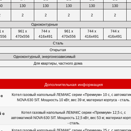
30
130
130
130
130
130
2
2
2
2
2
2
Одноконтурные
1 х
961 х
744 х
961 х
744 х
744 х
х556
470х556
416х491
470х556
416х491
416х491
Сталь
Открытая
Одноконтурный, энергонезависимый
Для квартиры, частного дома
Дополнительная информация
Котел газовый напольный ЛЕМАКС серии «Премиум» 10 с, с автомати
 с
NOVA 630 SIT. Мощность 10 кВт, вес 39 кг, материал корпуса - сталь.
Котел газовый напольный ЛЕМАКС серии «Премиум» 12,5 с, с
 с
автоматикой NOVA 630 SIT. Мощность 12,5 кВт, вес 53 кг, материал кор
- сталь.
Котел газовый напольный ЛЕМАКС серии «Премиум» 25 с, с автомати