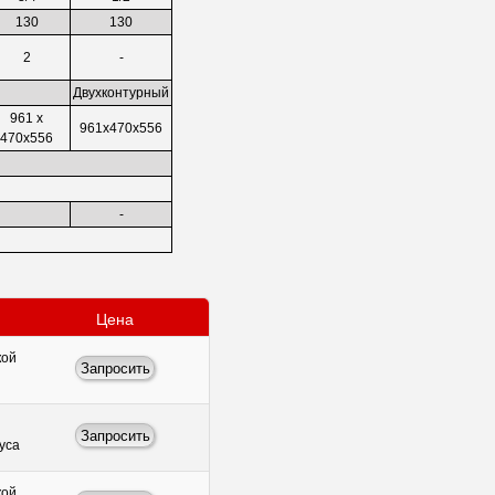
130
130
2
-
Двухконтурный
961 х
961х470х556
470х556
-
Цена
кой
пуса
кой