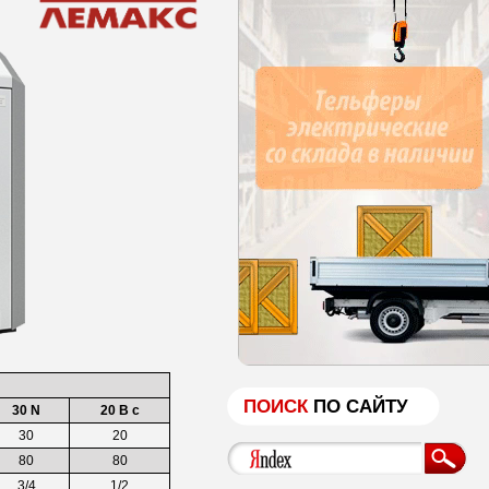
ПОИСК
ПО САЙТУ
30 N
20 B c
30
20
80
80
3/4
1/2