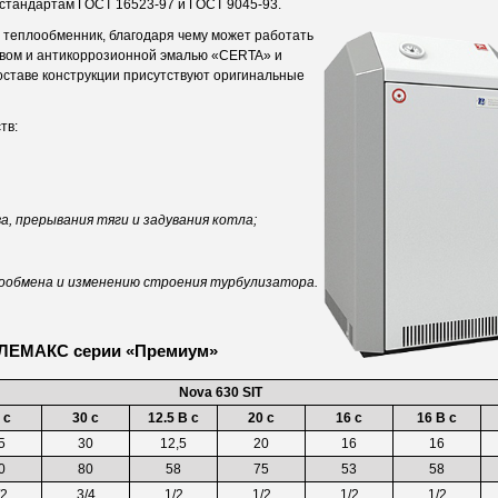
 стандартам ГОСТ 16523-97 и ГОСТ 9045-93.
й теплообменник, благодаря чему может работать
авом и антикоррозионной эмалью «CERTA» и
оставе конструкции присутствуют оригинальные
тв:
, прерывания тяги и задувания котла;
ообмена и изменению строения турбулизатора.
в ЛЕМАКС серии «Премиум»
Nova 630 SIT
 c
30 c
12.5 B c
20 c
16 c
16 B c
5
30
12,5
20
16
16
0
80
58
75
53
58
/2
3/4
1/2
1/2
1/2
1/2