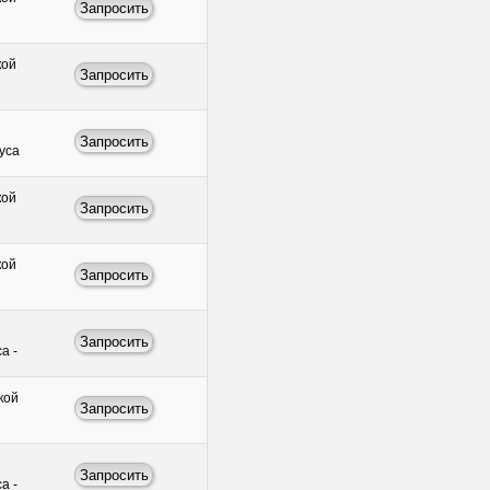
кой
пуса
кой
кой
а -
кой
а -