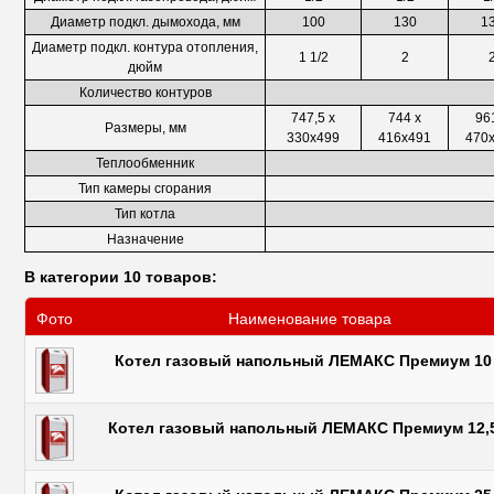
Диаметр подкл. дымохода, мм
100
130
1
Диаметр подкл. контура отопления,
1 1/2
2
дюйм
Количество контуров
747,5 х
744 х
96
Размеры, мм
330х499
416х491
470
Теплообменник
Тип камеры сгорания
Тип котла
Назначение
В категории 10 товаров:
Фото
Наименование товара
Котел газовый напольный ЛЕМАКС Премиум 10
Котел газовый напольный ЛЕМАКС Премиум 12,5