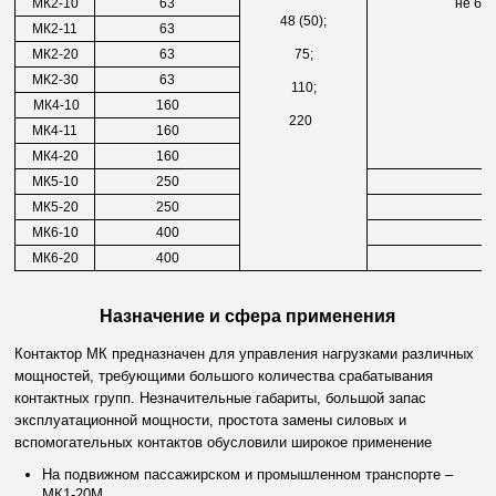
МК2-10
63
не бо
48 (50);
МК2-11
63
МК2-20
63
75;
МК2-30
63
110;
МК4-10
160
220
МК4-11
160
МК4-20
160
МК5-10
250
7
МК5-20
250
1
МК6-10
400
7
МК6-20
400
1
Назначение и сфера применения
Контактор МК
предназначен для управления нагрузками различных
мощностей, требующими большого количества срабатывания
контактных групп. Незначительные габариты, большой запас
эксплуатационной мощности, простота замены силовых и
вспомогательных контактов обусловили широкое применение
На подвижном пассажирском и промышленном транспорте –
МК1-20М.