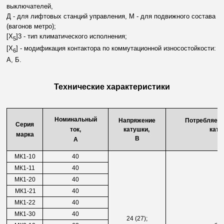
выключателей,
Д - для лифтовых станций управления, М - для подвижного состава
(вагонов метро);
[X
]3 - тип климатического исполнения;
5
[X
] - модификация контактора по коммутационной износостойкости:
6
А, Б.
Технические характеристики
Номинальный
Напряжение
Потребляем
Серия
ток,
катушки,
кату
марка
В
В
А
МК1-10
40
МК1-11
40
МК1-20
40
МК1-21
40
МК1-22
40
МК1-30
40
24 (27);