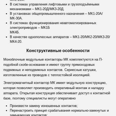
В системах управления лифтовыми и грузоподъёмными
механизмами – МК1-20Д/МК3-20Д.
В установках общепромышленного назначения – МК1-20А/
МК-30А.
В системах функционирования неавтоматизированных
электроприводов – МК1Б
МК4Б.
В качестве однополюсных аппаратов – МК1-20/МК2-20/МК3-20/
МК4-20.
Конструктивные особенности
Моноблочные
модульные контакторы МК
комплектуются на П-
подобной скобе-основании и имеют группу прямоходовых
подвижных и неподвижных контактов. Сериесные катушки,
изготовленные из проводов с теплостойкой изоляцией.
Электромагнитный контактор МК
имеет модульную конструкцию,
которая позволяет производить оперативный монтаж и наладку
аппарата. Открытая конструкция обеспечивает доступ к контактной
базе, поэтому специалисты могут оперативно
Произвести замену изношенных контактов;
Перенастроить принцип срабатывания нормально-замкнутых и
замыкающих контактов;