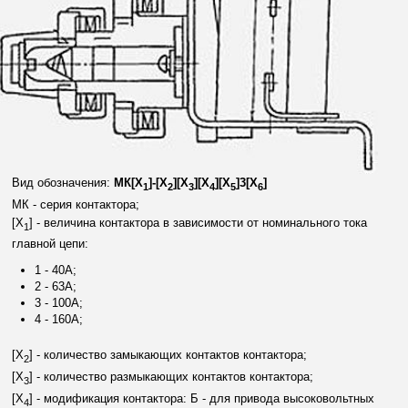
Вид обозначения:
МК[X
]-[X
][X
][X
][X
]3[X
]
1
2
3
4
5
6
МК - серия контактора;
[X
] - величина контактора в зависимости от номинального тока
1
главной цепи:
1 - 40A;
2 - 63A;
3 - 100A;
4 - 160A;
[X
] - количество замыкающих контактов контактора;
2
[X
] - количество размыкающих контактов контактора;
3
[X
] - модификация контактора: Б - для привода высоковольтных
4