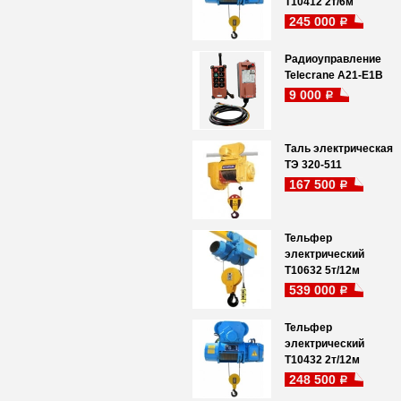
Т10412 2т/6м
245 000
a
Радиоуправление
Telecrane A21-E1B
9 000
a
Таль электрическая
ТЭ 320-511
167 500
a
Тельфер
электрический
Т10632 5т/12м
539 000
a
Тельфер
электрический
Т10432 2т/12м
248 500
a