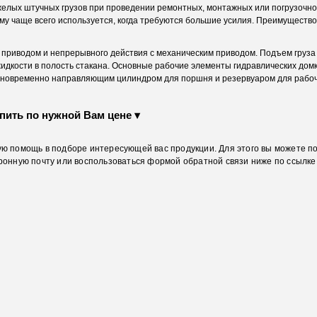
лых штучных грузов при проведении ремонтных, монтажных или погрузочно
у чаще всего используется, когда требуются большие усилия. Преимущество
приводом и непрерывного действия с механическим приводом. Подъем груза 
идкости в полость стакана. Основные рабочие элементы гидравлических дом
 одновременно направляющим цилиндром для поршня и резервуаром для рабоч
пить по нужной Вам цене ▾
ю помощь в подборе интересующей вас продукции. Для этого вы можете п
ронную почту или воспользоваться формой обратной связи ниже по ссылке