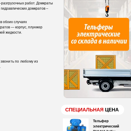
-разгрузочных работ. Домкраты
 гидравлических домкратов –
в обоих случаях
кратов — корпус, плунжер
ей жидкости.
озвонить по любому из
.
СПЕЦИАЛЬНАЯ
ЦЕНА
Тельфер
электрический