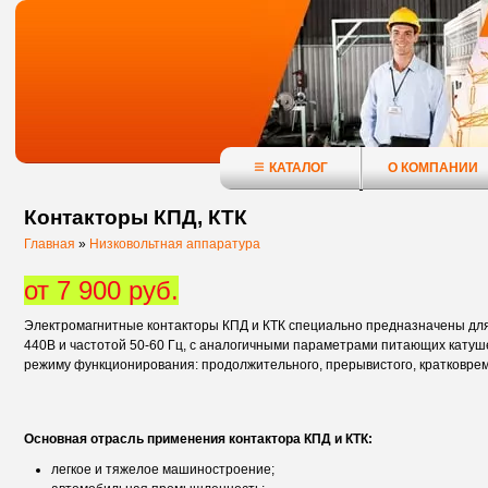
КАТАЛОГ
О КОМПАНИИ
Контакторы КПД, КТК
Главная
»
Низковольтная аппаратура
от 7 900 руб.
Электромагнитные контакторы КПД и КТК специально предназначены для
440В и частотой 50-60 Гц, с аналогичными параметрами питающих катуше
режиму функционирования: продолжительного, прерывистого, кратковрем
Основная отрасль применения контактора КПД и КТК:
легкое и тяжелое машиностроение;