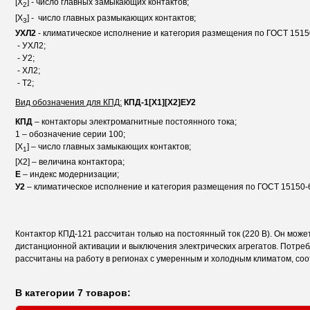
[X
] - число главных замыкающих контактов;
2
[X
] - число главных размыкающих контактов;
3
УХЛ2
- климатическое исполнение и категория размещения по ГОСТ 1515
- УХЛ2;
- У2;
- ХЛ2;
- Т2;
Вид обозначения для КПД:
КПД-1[X1][X2]ЕУ2
КПД
– контакторы электромагнитные постоянного тока;
1 – обозначение серии 100;
[X
] – число главных замыкающих контактов;
1
[X2] – величина контактора;
Е
– индекс модернизации;
У2
– климатическое исполнение и категория размещения по ГОСТ 15150-
Контактор КПД-121 рассчитан только на постоянный ток (220 В). Он мож
дистанционной активации и выключения электрических агрегатов. Потреб
рассчитаны на работу в регионах с умеренным и холодным климатом, со
В категории 7 товаров: