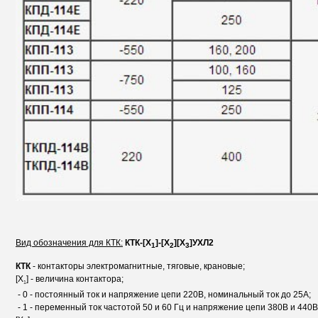
Вид обозначения для КТК:
КТК-[Х
]-[Х
][Х
]УХЛ2
1
2
3
КТК
- контакторы электромагнитные, тяговые, крановые;
[X
] - величина контактора;
1
- 0 - постоянный ток и напряжение цепи 220В, номинальный ток до 25А;
- 1 - переменный ток частотой 50 и 60 Гц и напряжение цепи 380В и 440