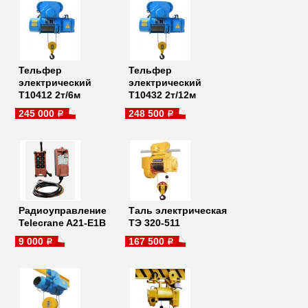
Тельфер
Тельфер
электрический
электрический
Т10412 2т/6м
Т10432 2т/12м
245 000
248 500
a
a
Радиоуправление
Таль электрическая
Telecrane A21-E1B
ТЭ 320-511
9 000
167 500
a
a