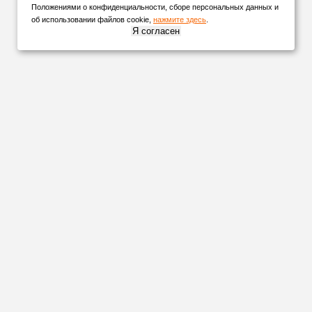
Положениями о конфиденциальности, сборе персональных данных и
об использовании файлов cookie,
нажмите здесь
.
Я согласен
НАШИ
ПАРТНЕРЫ
Организуем
доставку
в любую точку России и СНГ удобной для
вас транспортной компанией!
А
Невинномысск
Алексеевка
Нефтекамск
Анапа
Нижний Новгород