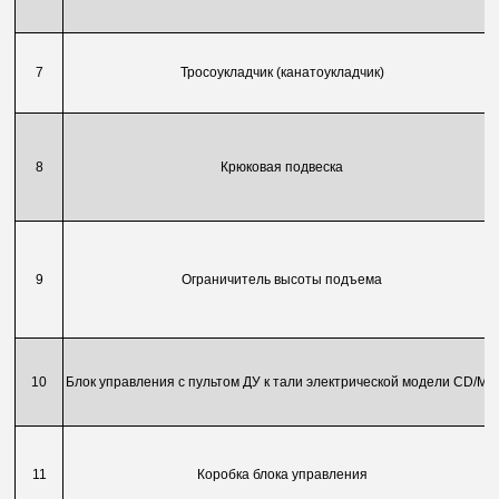
7
Тросоукладчик (канатоукладчик)
8
Крюковая подвеска
9
Ограничитель высоты подъема
10
Блок управления с пультом ДУ к тали электрической модели CD/MD
11
Коробка блока управления