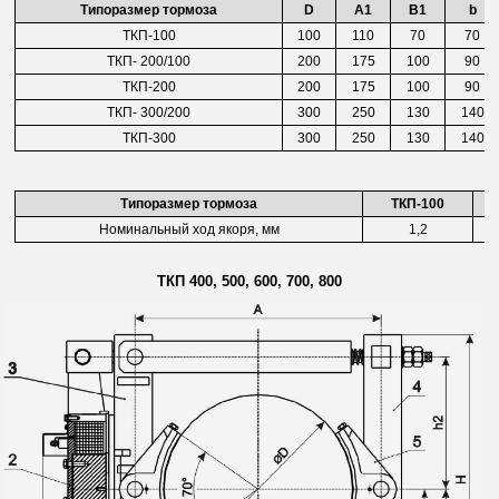
Типоразмер тормоза
D
A1
B1
b
ТКП-100
100
110
70
70
ТКП- 200/100
200
175
100
90
ТКП-200
200
175
100
90
ТКП- 300/200
300
250
130
140
ТКП-300
300
250
130
140
Типоразмер тормоза
ТКП-100
Номинальный ход якоря, мм
1,2
ТКП 400, 500, 600, 700, 800