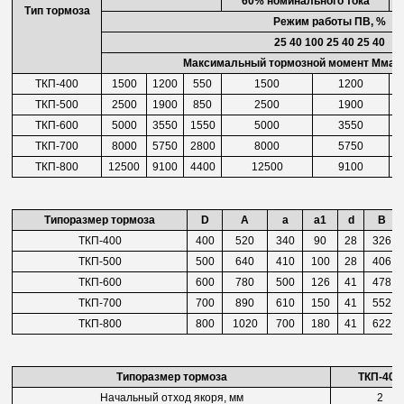
60% номинального тока
Тип тормоза
Режим работы ПВ, %
25 40 100 25 40 25 40
Максимальный тормозной момент Ммах, 
ТКП-400
1500
1200
550
1500
1200
ТКП-500
2500
1900
850
2500
1900
ТКП-600
5000
3550
1550
5000
3550
ТКП-700
8000
5750
2800
8000
5750
ТКП-800
12500
9100
4400
12500
9100
Типоразмер тормоза
D
A
а
a1
d
В
ТКП-400
400
520
340
90
28
326
ТКП-500
500
640
410
100
28
406
ТКП-600
600
780
500
126
41
478
ТКП-700
700
890
610
150
41
552
ТКП-800
800
1020
700
180
41
622
Типоразмер тормоза
ТКП-400
Начальный отход якоря, мм
2