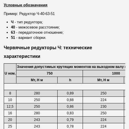
Условные обозначения
Пример: Редуктор Ч-40-63-51
Ч
- тип редуктора;
40
- межосевое расстояние;
63
- передаточное отношение;
51
- вариант сборки.
Червячные редукторы Ч: технические
характеристики
Значения допустимых крутящих моментов на выходном валу и к.п
U ном.
750
1000
Мт, Н м
h
Мт, Н м
8
280
0,89
250
10
250
0,88
224
12,5
250
0,86
230
16
280
0,83
250
20
243
0,79
224
25
243
0,78
224