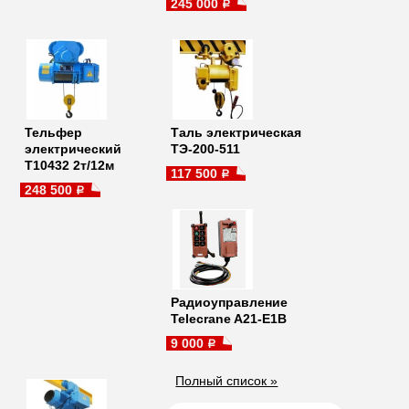
245 000
a
Тельфер
Таль электрическая
электрический
ТЭ-200-511
Т10432 2т/12м
117 500
a
248 500
a
Радиоуправление
Telecrane A21-E1B
9 000
a
Полный список »