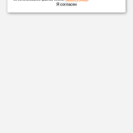
Я согласен
НАШИ
ПАРТНЕРЫ
Организуем
доставку
в любую точку России и СНГ удобной для
вас транспортной компанией!
А
Невинномысск
Алексеевка
Нефтекамск
Анапа
Нижний Новгород
Арзамас
Армавир
Нижневартовск