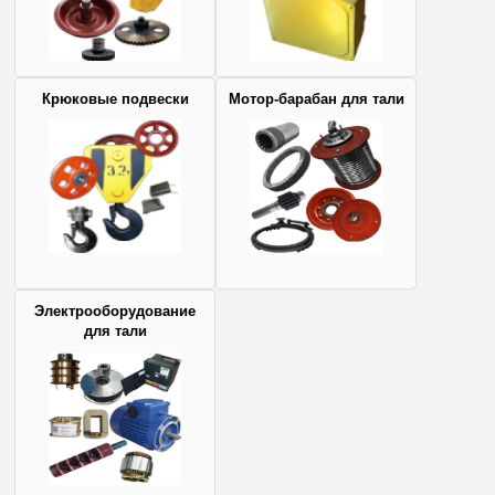
Крюковые подвески
Мотор-барабан для тали
Электрооборудование
для тали