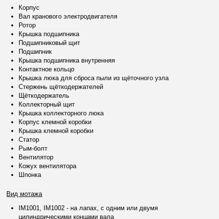
Корпус
Вал кранового электродвигателя
Ротор
Крышка подшипника
Подшипниковый щит
Подшипник
Крышка подшипника внутренняя
Контактное кольцо
Крышка люка для сброса пыли из щёточного узла
Стержень щёткодержателей
Щёткодержатель
Коллекторный щит
Крышка коллекторного люка
Корпус клемной коробки
Крышка клемной коробки
Статор
Рым-болт
Вентилятор
Кожух вентилятора
Шпонка
Вид мотажа
IM1001, IM1002 - на лапах, с одним или двумя
цилиндрическими концами вала