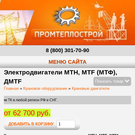
8 (800) 301-70-90
МЕНЮ САЙТА
Электродвигатели МТН, MTF (МТФ),
ДМТF
Показать товар
Главная
»
Крановое оборудование
»
Крановые двигатели
 регион РФ и СНГ.
от 62 700 руб.
ДОБАВИТЬ В КОРЗИНУ