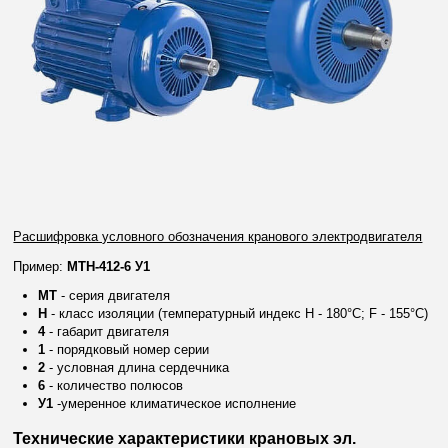
Расшифровка условного обозначения кранового электродвигателя
Пример:
МТН-
412-6 У1
МТ
- серия двигателя
Н
- класс изоляции (температурный индекс Н -
180°С; F -
155°С
)
4
- габарит двигателя
1
- порядковый номер серии
2
- условная длина сердечника
6
- количество полюсов
У1
-умеренное климатическое исполнение
Технические характеристики крановых эл.