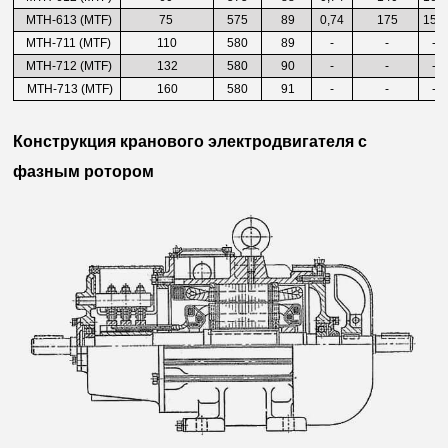
МТН-613 (MTF)
75
575
89
0,74
175
150
МТН-711 (MTF)
110
580
89
-
-
-
МТН-712 (MTF)
132
580
90
-
-
-
МТН-713 (MTF)
160
580
91
-
-
-
Конструкция кранового электродвигателя с
фазным ротором