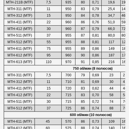
МТН-211В
(MTF)
7,5
935
80
0,71
19,6
19,
МТН-311
(MTF)
11
950
83
0,79
25,4
14,
МТН-312
(MTF)
15
950
84
0,78
34,7
46,
МТН-411
(MTF)
22
960
86
0,76
51,0
59,
МТН-412
(MTF)
30
960
87
0,79
66,0
72,
МТН-511 (MTF)
37
955
87
0,81
80,0
80,
МТН-512
(MTF)
55
955
88
0,81
117
122
МТН-611
(MTF)
75
955
89
0,86
149
180
МТН-612
(MTF)
95
960
90
0,86
187
175
МТН-613
(MTF)
110
970
91
0,85
216
168
750 об/мин (8 полюсов)
МТН-311 (MTF)
7,5
700
79
0,69
23
21
МТН-312 (MTF)
11
710
81
0,69
30
41
МТН-411 (MTF)
15
720
83
0,62
44
46
МТН-412 (MTF)
22
715
83
0,70
58
58
МТН-511 (MTF)
30
715
85
0,72
74
70
МТН-512 (MTF)
37
725
86
0,74
88
76
600 об/мин (10 полюсов)
МТН-611 (MTF)
45
570
86
0,73
109
167
МТН-612 (MTF)
60
575
88
0,74
140
162