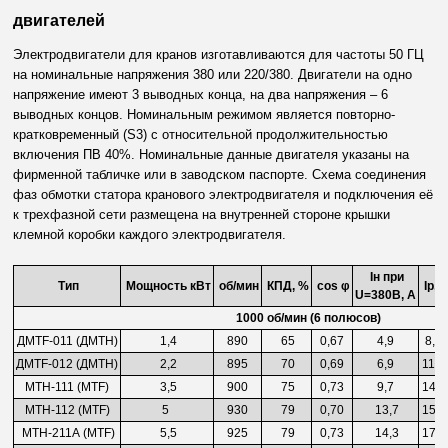
двигателей
Электродвигатели для кранов
изготавливаются для частоты 50 ГЦ
на номинальные напряжения 380 или 220/380. Двигатели на одно
напряжение имеют 3 выводных конца, на два напряжения – 6
выводных концов. Номинальным режимом является повторно-
кратковременный (S3) с относительной продолжительностью
включения ПВ 40%. Номинальные данные двигателя указаны на
фирменной табличке или в заводском паспорте. Схема соединения
фаз обмотки статора кранового электродвигателя и подключения её
к трехфазной сети размещена на внутренней стороне крышки
клемной коробки каждого электродвигателя.
Iн при
Тип
Мощность
кВт
об/мин
КПД, %
cos
φ
Iр, 
U=380В, А
1000 об/мин (6 полюсов)
ДМТF-011
(ДМТН)
1,4
890
65
0,67
4,9
8,8
ДМТF
-012
(ДМТН)
2,2
895
70
0,69
6,9
11,
МТН-111
(MTF)
3,5
900
75
0,73
9,7
14,
МТН-112
(MTF)
5
930
79
0,70
13,7
15,
МТН-211А
(MTF)
5,5
925
79
0,73
14,3
17,