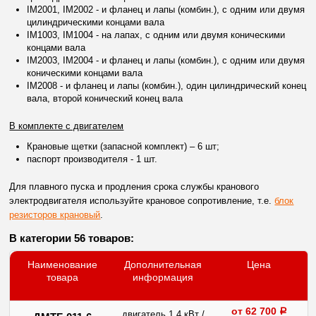
IM2001, IM2002 - и фланец и лапы (комбин.), с одним или двумя
цилиндрическими концами вала
IM1003, IM1004 - на лапах, с одним или двумя коническими
концами вала
IM2003, IM2004 - и фланец и лапы (комбин.), с одним или двумя
коническими концами вала
IM2008 - и фланец и лапы (комбин.), один цилиндрический конец
вала, второй конический конец вала
В комплекте с двигателем
Крановые щетки (запасной комплект) – 6 шт;
паспорт производителя - 1 шт.
Для плавного пуска и продления срока службы кранового
электродвигателя используйте крановое сопротивление, т.е.
блок
резисторов крановый
.
В категории 56 товаров:
Наименование
Дополнительная
Цена
товара
информация
от 62 700
a
двигатель 1,4 кВт /