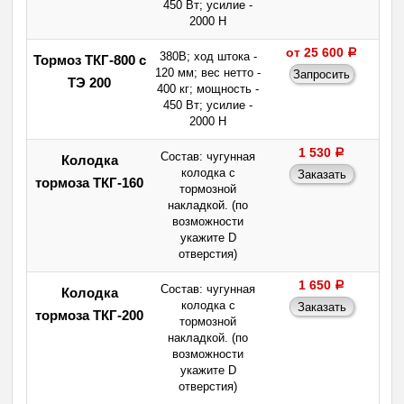
450 Вт; усилие -
2000 Н
от 25 600
a
380В; ход штока -
Тормоз ТКГ-800 с
120 мм; вес нетто -
ТЭ 200
400 кг; мощность -
450 Вт; усилие -
2000 Н
1 530
a
Состав: чугунная
Колодка
колодка с
тормоза ТКГ-160
тормозной
накладкой. (по
возможности
укажите D
отверстия)
1 650
a
Состав: чугунная
Колодка
колодка с
тормоза ТКГ-200
тормозной
накладкой. (по
возможности
укажите D
отверстия)