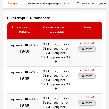
Товары
Технические характеристики
Условия эксплуатаци
В категории 18 товаров:
Наименование
Дополнительная
Цена
товара
информация
25 600
a
380В; ход штока -
Тормоз ТКГ-160 с
32 мм; вес нетто -
ТЭ-30
23 кг; мощность -
160 Вт; усилие - 300
Н
26 700
a
380В; ход штока -
Тормоз ТКГ-200 с
32 мм; вес нетто -
ТЭ 30
30 кг; мощность -
160 Вт; усилие - 300
Н
38 500
a
380В; ход штока -
Тормоз ТКГ-300 с
65 мм; вес нетто -
ТЭ 50
55 кг; мощность -