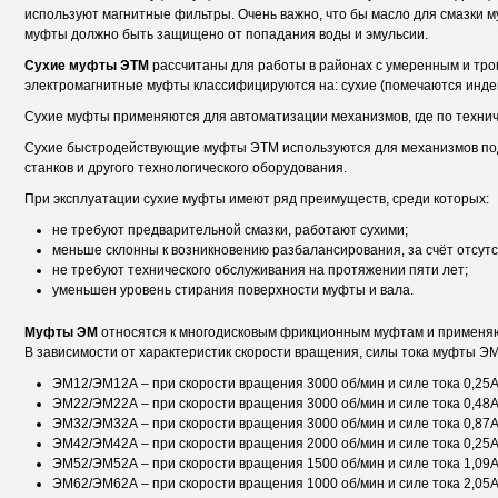
используют магнитные фильтры. Очень важно, что бы масло для смазки м
муфты должно быть защищено от попадания воды и эмульсии.
Сухие муфты ЭТМ
рассчитаны для работы в районах с умеренным и тро
электромагнитные муфты классифицируются на: сухие (помечаются инде
Сухие муфты применяются для автоматизации механизмов, где по техни
Сухие быстродействующие муфты ЭТМ используются для механизмов под
станков и другого технологического оборудования.
При эксплуатации сухие муфты имеют ряд преимуществ, среди которых:
не требуют предварительной смазки, работают сухими;
меньше склонны к возникновению разбалансирования, за счёт отсут
не требуют технического обслуживания на протяжении пяти лет;
уменьшен уровень стирания поверхности муфты и вала.
Муфты ЭМ
относятся к многодисковым фрикционным муфтам и применяю
В зависимости от характеристик скорости вращения, силы тока муфты ЭМ
ЭМ12/ЭМ12А – при скорости вращения 3000 об/мин и силе тока 0,25А
ЭМ22/ЭМ22А – при скорости вращения 3000 об/мин и силе тока 0,48А
ЭМ32/ЭМ32А – при скорости вращения 3000 об/мин и силе тока 0,87А
ЭМ42/ЭМ42А – при скорости вращения 2000 об/мин и силе тока 0,25А
ЭМ52/ЭМ52А – при скорости вращения 1500 об/мин и силе тока 1,09А
ЭМ62/ЭМ62А – при скорости вращения 1000 об/мин и силе тока 2,05А