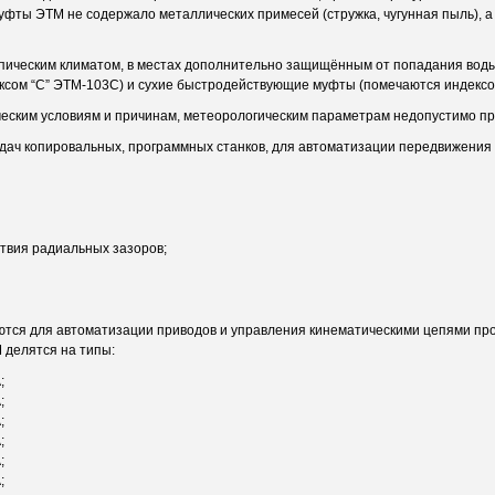
уфты ЭТМ не содержало металлических примесей (стружка, чугунная пыль), а
пическим климатом, в местах дополнительно защищённым от попадания воды,
ксом “С” ЭТМ-103С) и сухие быстродействующие муфты (помечаются индексо
ческим условиям и причинам, метеорологическим параметрам недопустимо п
ач копировальных, программных станков, для автоматизации передвижени
ствия радиальных зазоров;
тся для автоматизации приводов и управления кинематическими цепями про
 делятся на типы:
;
;
;
;
;
;