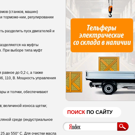
змов (станков, машин)
 и торможе-нии, регулировании
ть разделить пуск двигателей и
 разделяются на муфты
ря. При выборе типа муфт
авное до 0,2 с, а также
36, 110, В. Мощность управления
ары и толчки, обеспечивают
; величиной износа щетки;
ПОИСК
ПО САЙТУ
сляной среде (индустриальное
5 до 550° С. Для очистки масла