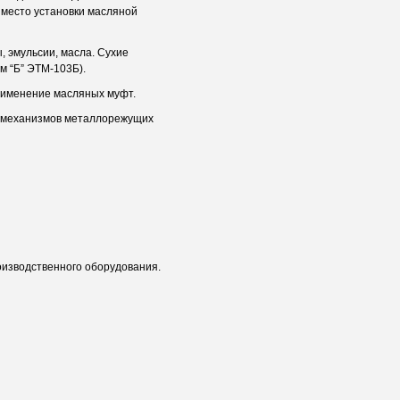
 место установки масляной
 эмульсии, масла. Сухие
м “Б” ЭТМ-103Б).
рименение масляных муфт.
я механизмов металлорежущих
изводственного оборудования.