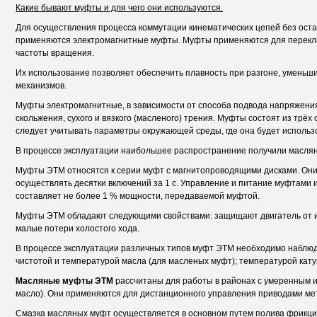
Какие бывают муфты и для чего они используются.
Для осуществления процесса коммутации кинематических цепей без оста
применяются электромагнитные муфты. Муфты применяются для переключе
частоты вращения.
Их использование позволяет обеспечить плавность при разгоне, уменьшит
механизмов.
Муфты электромагнитные, в зависимости от способа подвода напряжения
скольжения, сухого и вязкого (масленого) трения. Муфты состоят из трёх
следует учитывать параметры окружающей среды, где она будет использ
В процессе эксплуатации наибольшее распространение получили масля
Муфты ЭТМ относятся к серии муфт с магнитопроводящими дисками. Они д
осуществлять десятки включений за 1 с. Управление и питание муфтами и
составляет не более 1 % мощности, передаваемой муфтой.
Муфты ЭТМ обладают следующими свойствами: защищают двигатель от им
малые потери холостого хода.
В процессе эксплуатации различных типов муфт ЭТМ необходимо наблюда
чистотой и температурой масла (для масленых муфт); температурой кату
Масляные муфты ЭТМ
рассчитаны для работы в районах с умеренным и
масло). Они применяются для дистанционного управления приводами мет
Смазка масляных муфт осуществляется в основном путем полива фрикцио