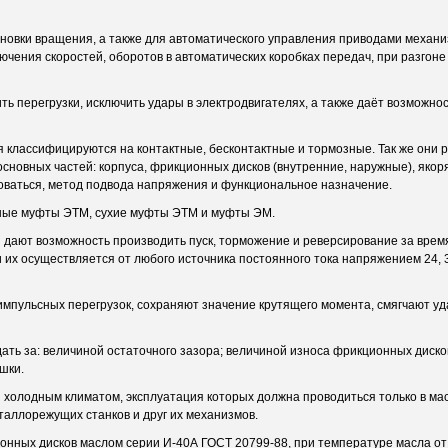
новки вращения, а также для автоматического управления приводами механи
ния скоростей, оборотов в автоматических коробках передач, при разгоне
ь перегрузки, исключить удары в электродвигателях, а также даёт возможнос
 классифицируются на контактные, бесконтактные и тормозные. Так же они
 основных частей: корпуса, фрикционных дисков (внутренние, наружные), яко
оваться, метод подвода напряжения и функциональное назначение.
ные муфты ЭТМ, сухие муфты ЭТМ и муфты ЭМ.
ают возможность производить пуск, торможение и реверсирование за время р
 их осуществляется от любого источника постоянного тока напряжением 24, 
пульсных перегрузок, сохраняют значение крутящего момента, смягчают уд
ть за: величиной остаточного зазора; величиной износа фрикционных дисков
шки.
 холодным климатом, эксплуатация которых должна проводиться только в ма
аллорежущих станков и друг их механизмов.
нных дисков маслом серии И-40А ГОСТ 20799-88, при температуре масла от 2