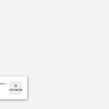
есь с
Я
согласен